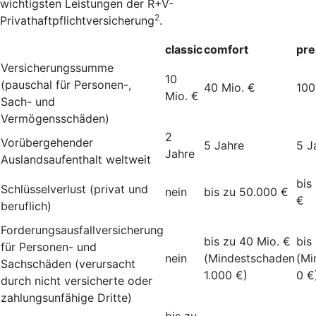
wichtigsten Leistungen der R+V-
2
Privathaftpflichtversicherung
.
classic
comfort
pr
Versicherungssumme
10
(pauschal für Personen-,
40 Mio. €
100
Mio. €
Sach- und
Vermögensschäden)
2
Vorübergehender
5 Jahre
5 J
Jahre
Auslandsaufenthalt weltweit
bis
Schlüsselverlust (privat und
nein
bis zu 50.000 €
€
beruflich)
Forderungsausfallversicherung
bis zu 40 Mio. €
bis
für Personen- und
nein
(Mindestschaden
(Mi
Sachschäden (verursacht
1.000 €)
0 €
durch nicht versicherte oder
zahlungsunfähige Dritte)
bis zu