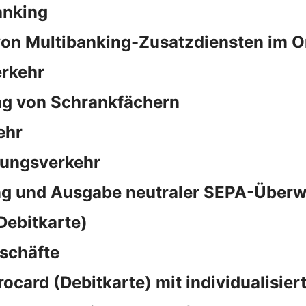
anking
on Multibanking-Zusatzdiensten im O
rkehr
ng von Schrankfächern
ehr
sungsverkehr
ng und Ausgabe neutraler SEPA-Überw
Debitkarte)
schäfte
rocard (Debitkarte) mit individualisie