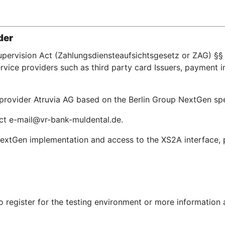
der
upervision Act (Zahlungsdiensteaufsichtsgesetz or ZAG) §§ 
ice providers such as third party card Issuers, payment in
e provider Atruvia AG based on the Berlin Group NextGen s
act e-mail@vr-bank-muldental.de.
extGen implementation and access to the XS2A interface, pl
To register for the testing environment or more information