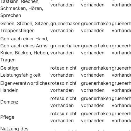
Tastsinn, Riechen,
vorhanden
vorhanden
vorhand
Schmecken, Hören,
Sprechen
Gehen, Stehen, Sitzen,
gruenerhaken
gruenerhaken
gruener
Treppensteigen
vorhanden
vorhanden
vorhand
Gebrauch einer Hand,
Gebrauch eines Arms,
gruenerhaken
gruenerhaken
gruener
Knien, Bücken, Heben,
vorhanden
vorhanden
vorhand
Tragen
Geistige
rotesx
nicht
gruenerhaken
gruener
Leistungsfähigkeit
vorhanden
vorhanden
vorhand
Eigenverantwortliches
rotesx
nicht
gruenerhaken
gruener
Handeln
vorhanden
vorhanden
vorhand
rotesx
nicht
gruenerhaken
gruener
Demenz
vorhanden
vorhanden
vorhand
rotesx
nicht
gruenerhaken
gruener
Pflege
vorhanden
vorhanden
vorhand
Nutzung des