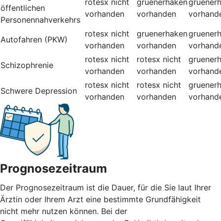
rotesx
nicht
gruenerhaken
gruener
öffentlichen
vorhanden
vorhanden
vorhand
Personennahverkehrs
rotesx
nicht
gruenerhaken
gruener
Autofahren (PKW)
vorhanden
vorhanden
vorhand
rotesx
nicht
rotesx
nicht
gruener
Schizophrenie
vorhanden
vorhanden
vorhand
rotesx
nicht
rotesx
nicht
gruener
Schwere Depression
vorhanden
vorhanden
vorhand
Prognosezeitraum
Der Prognosezeitraum ist die Dauer, für die Sie laut Ihrer
Ärztin oder Ihrem Arzt eine bestimmte Grundfähigkeit
nicht mehr nutzen können. Bei der