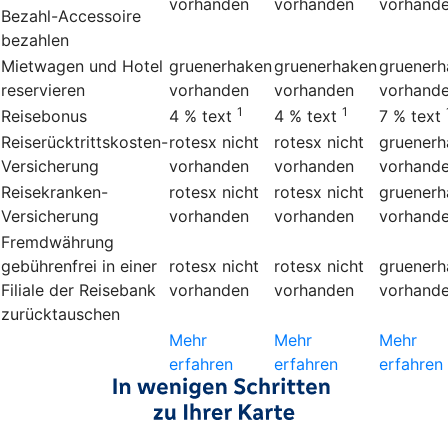
vorhanden
vorhanden
vorhand
Bezahl-Accessoire
bezahlen
Mietwagen und Hotel
gruenerhaken
gruenerhaken
gruenerh
reservieren
vorhanden
vorhanden
vorhand
1
1
Reisebonus
4 %
text
4 %
text
7 %
text
Reiserücktrittskosten-
rotesx
nicht
rotesx
nicht
gruenerh
Versicherung
vorhanden
vorhanden
vorhand
Reisekranken-
rotesx
nicht
rotesx
nicht
gruenerh
Versicherung
vorhanden
vorhanden
vorhand
Fremdwährung
gebührenfrei in einer
rotesx
nicht
rotesx
nicht
gruenerh
Filiale der Reisebank
vorhanden
vorhanden
vorhand
zurücktauschen
Mehr
Mehr
Mehr
erfahren
erfahren
erfahren