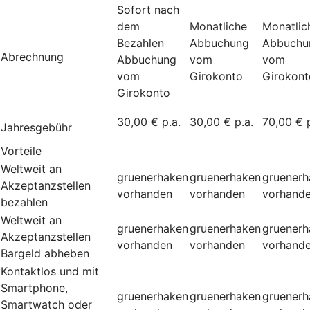
Sofort nach
dem
Monatliche
Monatlic
Bezahlen
Abbuchung
Abbuchu
Abrechnung
Abbuchung
vom
vom
vom
Girokonto
Girokont
Girokonto
30,00 € p.a.
30,00 € p.a.
70,00 € p
Jahresgebühr
Vorteile
Weltweit an
gruenerhaken
gruenerhaken
gruenerh
Akzeptanzstellen
vorhanden
vorhanden
vorhand
bezahlen
Weltweit an
gruenerhaken
gruenerhaken
gruenerh
Akzeptanzstellen
vorhanden
vorhanden
vorhand
Bargeld abheben
Kontaktlos und mit
Smartphone,
gruenerhaken
gruenerhaken
gruenerh
Smartwatch oder